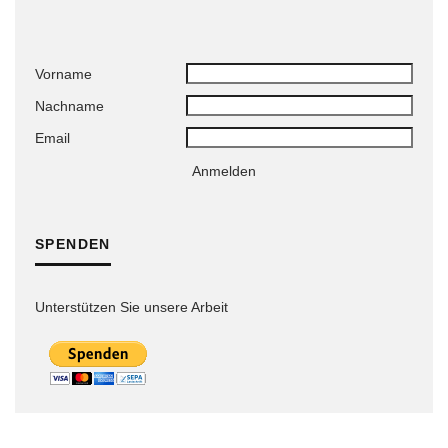
Vorname
Nachname
Email
Anmelden
SPENDEN
Unterstützen Sie unsere Arbeit