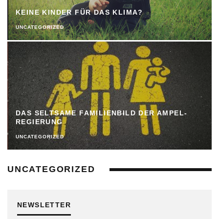
KEINE KINDER FÜR DAS KLIMA?
UNCATEGORIZED
DAS SELTSAME FAMILIENBILD DER AMPEL-
REGIERUNG
UNCATEGORIZED
UNCATEGORIZED
NEWSLETTER